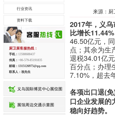
行业资讯
来源：厨卫展
资料下载
2017年，义乌
比增长11.44
46.50亿元，
点；其余为生产
厨卫展客服热线：
手机：
13588688437
退税34.01亿
传真：
+86-579-85191835
百分点；办理生
邮箱：1315126975@qq.com
7.10%，超去
联系人：祝
先生
各项出口退(
口企业发展的
稳向好趋势。